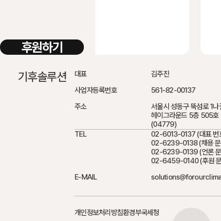
후원하기
기후솔루션
대표
김주진
사업자등록번호
561-82-00137
주소
서울시 성동구 뚝섬로 1나
헤이그라운드 5층 505호
(04779)
TEL
02-6013-0137
(대표 번
02-6239-0138 (채용 
02-6239-0139 (언론 
02-6459-0140 (후원 
E-MAIL
solutions@forourclim
개인정보처리방침
환경부
국세청