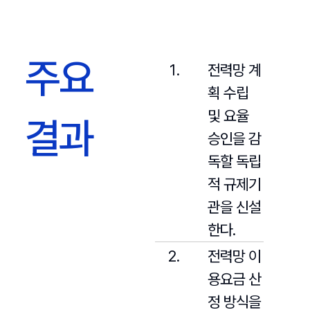
주요
전력망 계
획 수립
및 요율
결과
승인을 감
독할 독립
적 규제기
관을 신설
한다.
전력망 이
용요금 산
정 방식을