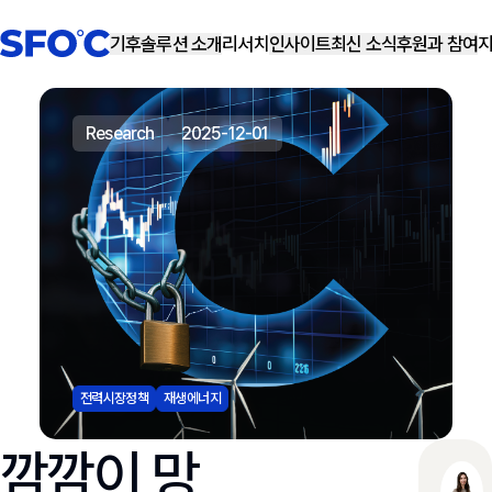
기후솔루션 소개
리서치
인사이트
최신 소식
후원과 참여
research
2025-12-01
전력시장정책
재생에너지
깜깜이 망