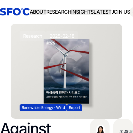
ABOUT
RESEARCH
INSIGHTS
LATEST
JOIN US
research
2025-02-18
Renewable Energy - Wind
Report
Against
조은별