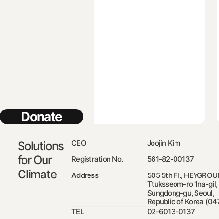
Donate
CEO
Joojin Kim
Solutions
for Our
Registration No.
561-82-00137
Climate
Address
505 5th Fl., HEYGROU
Ttuksseom-ro 1na-gil,
Sungdong-gu, Seoul,
Republic of Korea (04
TEL
02-6013-0137