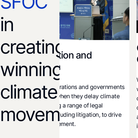
SFOC
in
creating
Co
Legal Action and
Ca
winning
Litigation
We be
climate
We hold corporations and governments
,
world
accountable when they delay climate
s
comp
action, utilizing a range of legal
d
movements!
commu
strategies, including litigation, to drive
aware
policy improvement.
inspi