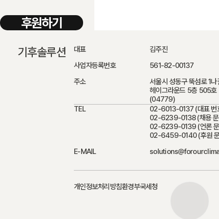
후원하기
기후솔루션
대표
김주진
사업자등록번호
561-82-00137
주소
서울시 성동구 뚝섬로 1나
헤이그라운드 5층 505호
(04779)
TEL
02-6013-0137
(대표 번
02-6239-0138 (채용 
02-6239-0139 (언론 
02-6459-0140 (후원 
E-MAIL
solutions@forourclim
개인정보처리방침
환경부
국세청