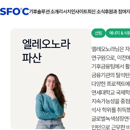
기후솔루션 소개
리서치
인사이트
최신 소식
후원과 참여
산림
에너지 & 식
엘레오노라
엘레오노라님은 자
파산
연구원으로, 이전
기후금융팀에서 활
금융기관의 탈석탄
다양한 프로젝트에
연세대학교 국제
지속가능성을 중점
석사 학위를 취득했
글로벌녹색성장연구
인턴으로 근무한 바