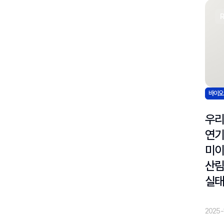
바이
우리
연기
미
산
실태
2025-