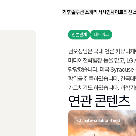
기후솔루션 소개
리서치
인사이트
최신 
언론관계
네트워크
권오성님은 국내 언론 커뮤니케
미디어전략팀장 등을 맡고, LG 
담당했습니다. 미국 Syracuse Un
학위를 취득하였습니다. 건국
가르치기도 하였습니다. 과학기술
연관 콘텐츠
climate-solution-feed