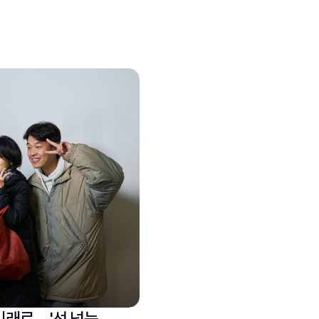
로... '선 넘는