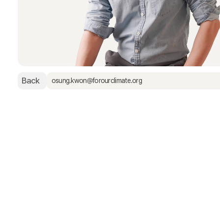
Back
osung.kwon@forourclimate.org