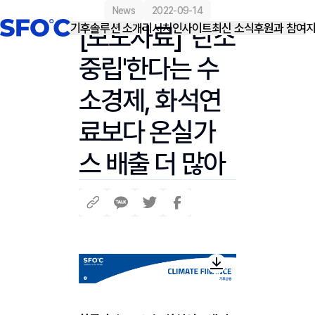
news
2022-09-14
기후솔루션 소개
[보도자료] '탄소
리서치
인사이트
최신 소식
후원과 참여
중립'한다는 수
소경제, 화석연
료보다 온실가
스 배출 더 많아